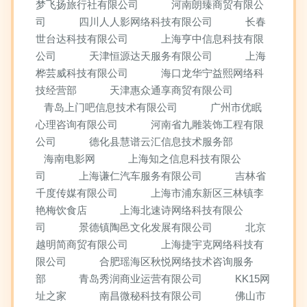
梦飞扬旅行社有限公司
河南朗臻商贸有限公
司
四川人人影网络科技有限公司
长春
世台达科技有限公司
上海亨中信息科技有限
公司
天津恒源达天服务有限公司
上海
桦芸威科技有限公司
海口龙华宁益熙网络科
技经营部
天津惠众通享商贸有限公司
青岛上门吧信息技术有限公司
广州市优眠
心理咨询有限公司
河南省九雕装饰工程有限
公司
德化县慧谱云汇信息技术服务部
海南电影网
上海知之信息科技有限公
司
上海谦仁汽车服务有限公司
吉林省
千度传媒有限公司
上海市浦东新区三林镇李
艳梅饮食店
上海北速诗网络科技有限公
司
景德镇陶邑文化发展有限公司
北京
越明简商贸有限公司
上海捷宇克网络科技有
限公司
合肥瑶海区秋悦网络技术咨询服务
部
青岛秀润商业运营有限公司
KK15网
址之家
南昌微秘科技有限公司
佛山市