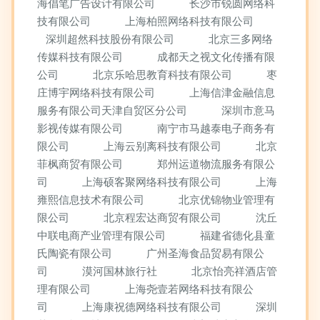
海倡笔广告设计有限公司
长沙市锐圆网络科
技有限公司
上海柏照网络科技有限公司
深圳超然科技股份有限公司
北京三多网络
传媒科技有限公司
成都天之视文化传播有限
公司
北京乐哈思教育科技有限公司
枣
庄博宇网络科技有限公司
上海信津金融信息
服务有限公司天津自贸区分公司
深圳市意马
影视传媒有限公司
南宁市马越泰电子商务有
限公司
上海云别离科技有限公司
北京
菲枫商贸有限公司
郑州运道物流服务有限公
司
上海硕客聚网络科技有限公司
上海
雍熙信息技术有限公司
北京优锦物业管理有
限公司
北京程宏达商贸有限公司
沈丘
中联电商产业管理有限公司
福建省德化县童
氏陶瓷有限公司
广州圣海食品贸易有限公
司
漠河国林旅行社
北京怡亮祥酒店管
理有限公司
上海尧壹若网络科技有限公
司
上海康祝德网络科技有限公司
深圳